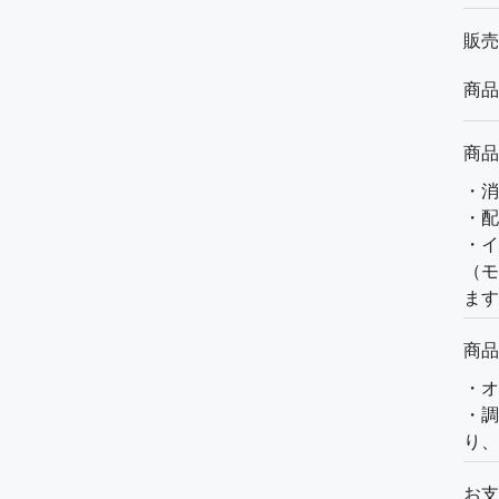
販売
商品
商品
・消
・配
・イ
（モ
ます
商品
・オ
・調
り、
お支