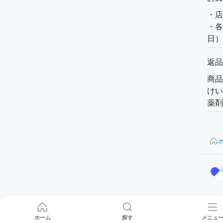
・店
・各
日）
返品
商品
けい
薬剤
ホーム
探す
メニュ